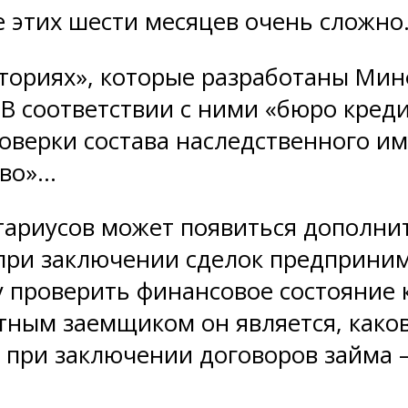
е этих шести месяцев очень сложн
сториях», которые разработаны Ми
В соответствии с ними «бюро креди
роверки состава наследственного и
тво»…
отариусов может появиться дополни
 при заключении сделок предприни
 проверить финансовое состояние к
тным заемщиком он является, каков
 при заключении договоров займа —