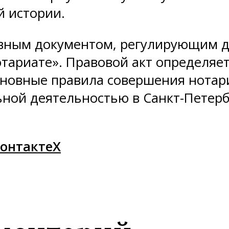
й истории.
вным документом, регулирующим д
тариате». Правовой акт определяет,
 основные правила совершения нот
ной деятельностью в Санкт-Петербу
онтакте
X