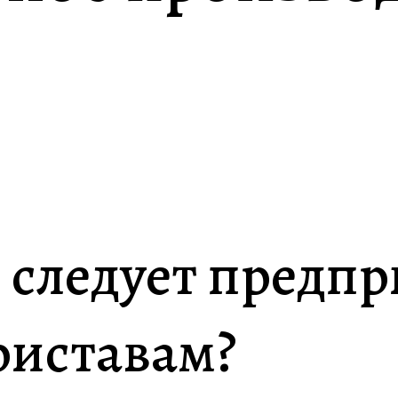
 следует предп
риставам?