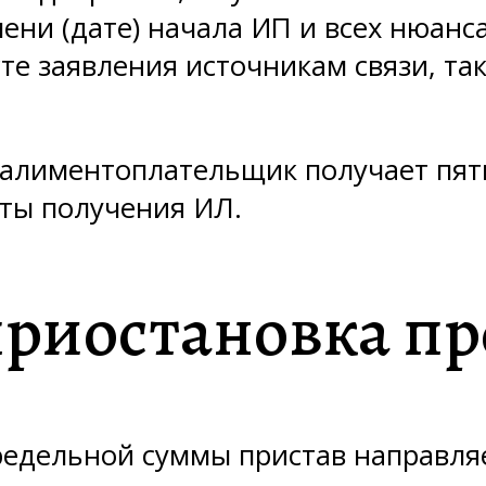
ени (дате) начала ИП и всех нюанс
те заявления источникам связи, та
 алиментоплательщик получает пять
аты получения ИЛ.
приостановка пр
едельной суммы пристав направляе