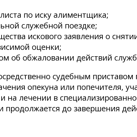
листа по иску алиментщика;
ьной служебной поездке;
ества искового заявления о снятии
висимой оценки;
м об обжаловании действий служб
осредственно судебным приставом 
чения опекуна или попечителя, уча
ии на лечении в специализирован
и продолжается до завершения дей