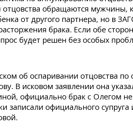
ии отцовства обращаются мужчины, к
нка от другого партнера, но в ЗАГ
 расторжения брака. Если обе сторо
прос будет решен без особых проб
иском об оспаривании отцовства по
ву. В исковом заявлении она указал
ной, официально брак с Олегом не 
ки записали официального супруга
овой.