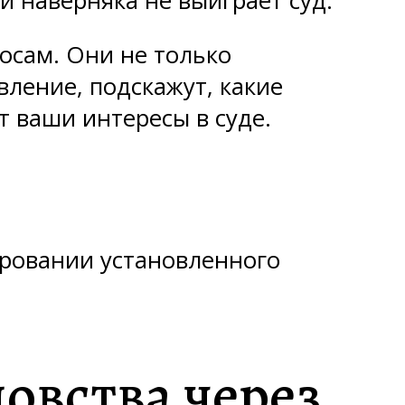
и наверняка не выиграет суд.
осам. Они не только
вление, подскажут, какие
 ваши интересы в суде.
ровании установленного
овства через