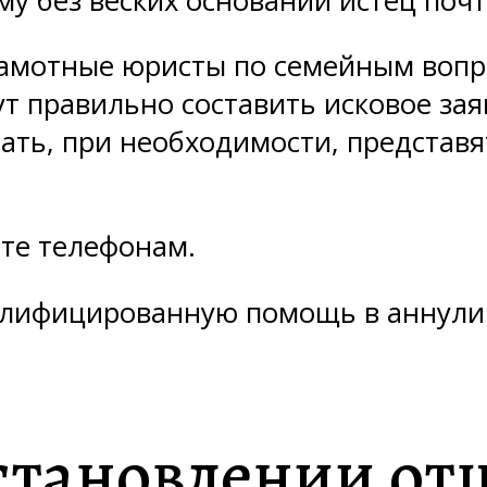
у без веских оснований истец почт
рамотные юристы по семейным вопр
ут правильно составить исковое зая
ть, при необходимости, представят
йте телефонам.
валифицированную помощь в аннули
становлении отц