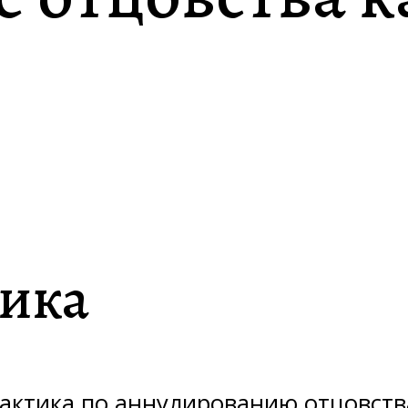
тика
актика по аннулированию отцовства