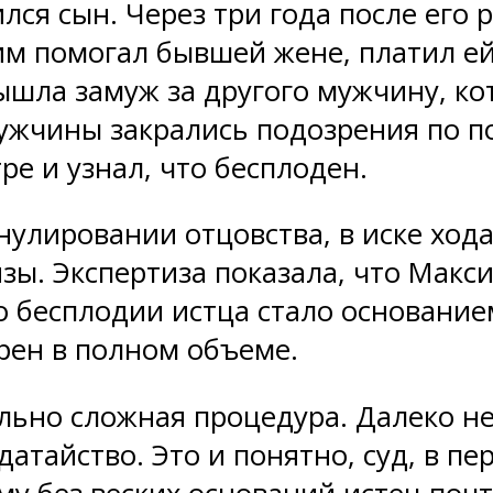
лся сын. Через три года после его 
им помогал бывшей жене, платил е
вышла замуж за другого мужчину, к
ужчины закрались подозрения по п
е и узнал, что бесплоден.
нулировании отцовства, в иске ход
зы. Экспертиза показала, что Макси
 о бесплодии истца стало основан
рен в полном объеме.
льно сложная процедура. Далеко не
датайство. Это и понятно, суд, в п