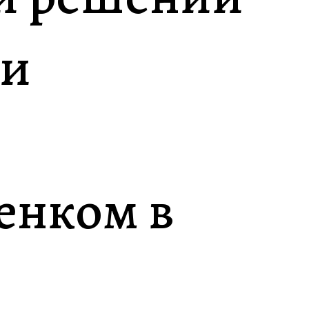
ли
енком в