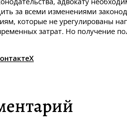
онодательства, адвокату необходим
дить за всеми изменениями законод
циям, которые не урегулированы н
временных затрат. Но получение п
онтакте
X
ментарий