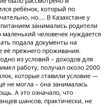
ние было рассмотрено и
ился ребёнок, который по
ательно, но…. В Казахстане у
оспитанием занимались родители
о маленький человечек нуждается
мать подала документы на
е её прежнего проживания.
одно из условий – доходов для
имел работу, получал около 2000
лок, которые ставили условие —
щё не могла – она занималась
щь. А это означало, что
нцев шансов, практически, не