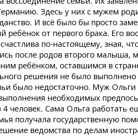
а воссоединение семьи. Их заявле
Германию. Здесь у них с мужем род
нство. И всё было бы просто замеч
й ребёнок от первого брака. Его в
счастлива по-настоящему, зная, чт
ись после родов второго малыша, 
ним ребёнком, оставшимся в стран
ьного решения не было выполнено 
ьи было недостаточно. Муж Ольги 
я выполнения необходимых предпосы
 4 человек. Сама Ольга работать е
ья получала государственную помо
ешение ведомства по делам иностра