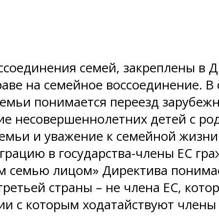
соединения семей, закреплены в Д
праве на семейное воссоединение. В
емьи понимается переезд зарубеж
ие несовершеннолетних детей с ро
семьи и уважение к семейной жизни
грацию в государства-члены ЕС гра
м семью лицом» Директива понима
третьей страны – не члена ЕС, кот
ии с которым ходатайствуют члены 