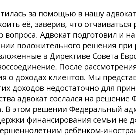
ратилась за помощью в нашу адвока
коить её, заверив, что отчаиваться 
 вопроса. Адвокат подготовил и на
ении положительного решения при 
зложенные в Директиве Совета Евр
 воссоединение. После рассмотрени
я о доходах клиентов. Мы представ
этих доходов недостаточно для при
мства адвокат сослался на решение
да. В этом решении Федеральный ад
держки финансирования семьи не д
ершеннолетним ребёнком-иностранц