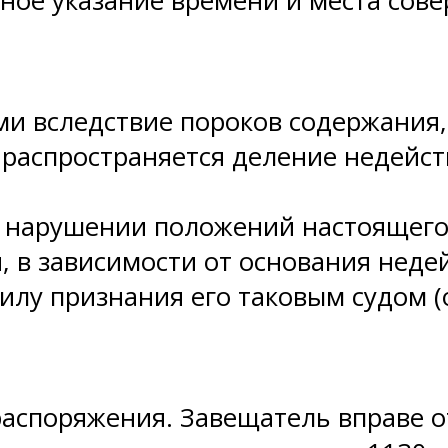
рное указание времени и места сов
и вследствие пороков содержания, 
 распространяется деление недейс
и нарушении положений настоящего 
, в зависимости от основания неде
илу признания его таковым судом 
аспоряжения. Завещатель вправе 