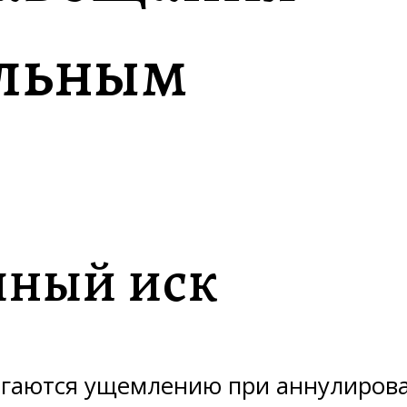
ельным
чный иск
ргаются ущемлению при аннулирова