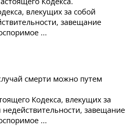
астоящего Кодекса.
одекса, влекущих за собой
йствительности, завещание
(оспоримое …
случай смерти можно путем
тоящего Кодекса, влекущих за
я недействительности, завещание
(оспоримое …