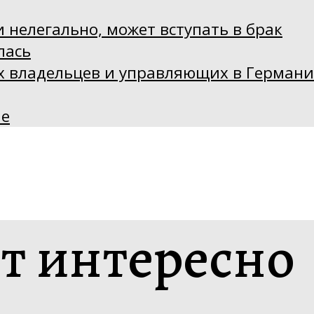
 нелегально, может вступать в брак
лась
х владельцев и управляющих в Германии
не
ет интересно