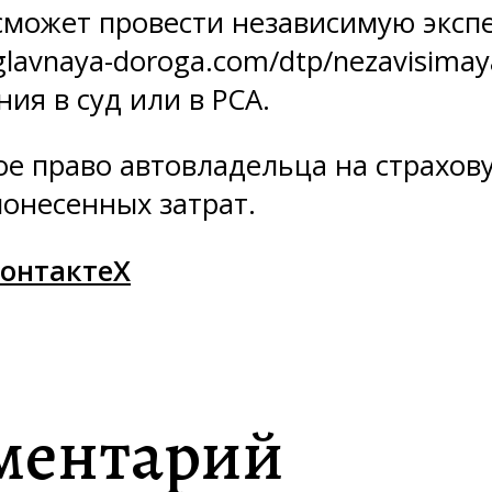
 сможет провести независимую эксп
lavnaya-doroga.com/dtp/nezavisimaya-
я в суд или в РСА.
е право автовладельца на страхову
онесенных затрат.
онтакте
X
ментарий