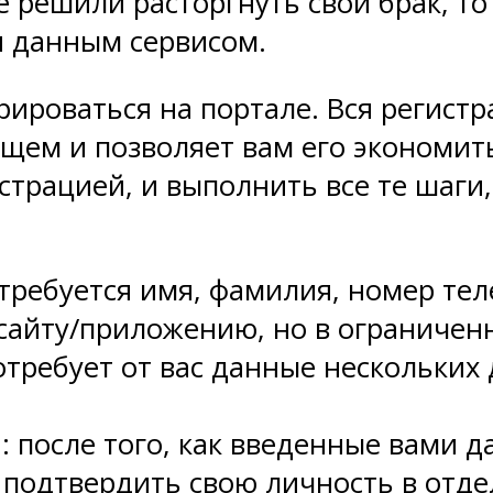
 же решили расторгнуть свой брак, 
я данным сервисом.
трироваться на портале. Вся регист
щем и позволяет вам его экономить.
истрацией, и выполнить все те шаги
 требуется имя, фамилия, номер тел
 сайту/приложению, но в ограничен
отребует от вас данные нескольких 
 после того, как введенные вами д
 подтвердить свою личность в отд