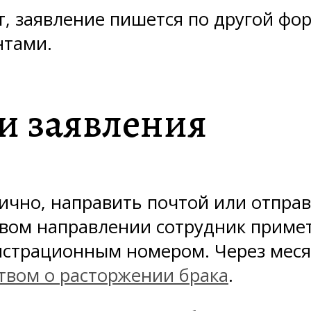
ёт, заявление пишется по другой фо
нтами.
и заявления
чно, направить почтой или отправи
ом направлении сотрудник примет 
истрационным номером. Через месяц
твом о расторжении брака
.