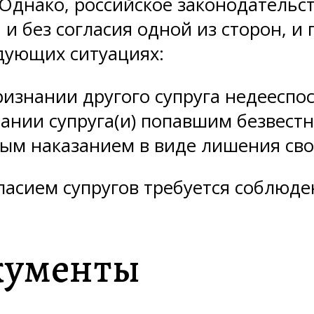
Однако, российское законодательс
и без согласия одной из сторон, и п
дующих ситуациях:
ризнании другого супруга недееспо
нании супруга(и) попавшим безвестн
ьным наказанием в виде лишения сво
ласием супругов требуется соблюд
кументы