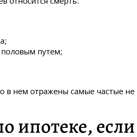
ев относится смерть:
а;
 половым путем;
Но в нем отражены самые частые не 
по ипотеке, есл