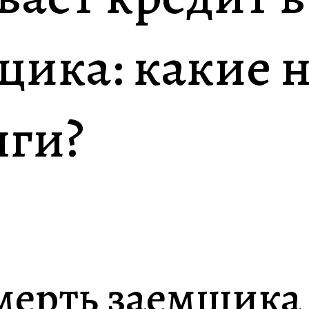
щика: какие 
лги?
мерть заемщика