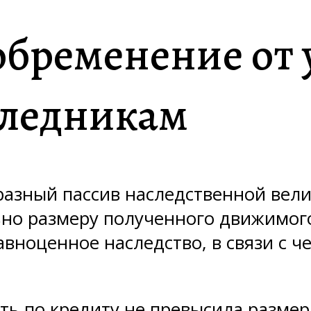
обременение от
следникам
бразный пассив наследственной вел
но размеру полученного движимого
авноценное наследство, в связи с 
сть по кредиту не превысила разм