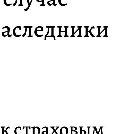
наследники
 к страховым