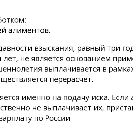
ботком;
ей алиментов.
давности взыскания, равный три го
лет, не является основанием прим
еннолетия выплачивается в рамках
ществляется перерасчет.
яется именно на подачу иска. Есл
тственно не выплачивает их, прист
зарплату по России