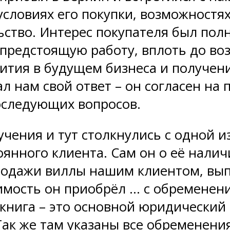
словиях его покупки, возможностях
ьство. Интерес покупателя был пол
 предстоящую работу, вплоть до в
ития в будущем бизнеса и получен
ал нам свой ответ – он согласен на
следующих вопросов.
ения и тут столкнулись с одной из 
оянного клиента. Сам он о её налич
родажи виллы нашим клиентом, выпи
имость он приобрёл … с обременен
книга – это основной юридический
ак же там указаны все обременения,