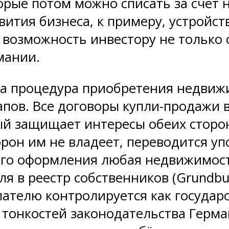
рые потом можно списать за счёт 
ития бизнеса, к примеру, устройст
т возможность инвестору не только
мании.
ама процедура приобретения недвиж
тапов. Все договоры купли-продажи
й защищает интересы обеих сторон
торон им не владеет, переводится
ого оформления любая недвижимост
я в реестр собственников (Grundbu
ателю контролируется как государ
х тонкостей законодательства Герм