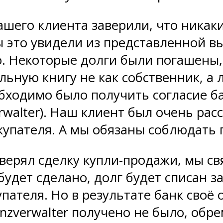
нашего клиента заверили, что никак
ы это увидели из представленной вы
. Некоторые долги были погашены, 
льную книгу не как собственник, а
бходимо было получить согласие б
rwalter). Наш клиент был очень расс
купателя. А мы обязаны соблюдать п
верял сделку купли-продажи, мы св
 будет сделано, долг будет списан з
упателя. Но в результате банк сво
venzverwalter получено не было, об