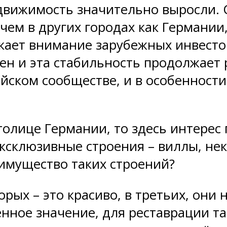
движимость значительно выросли. О
чем в других городах как Германии,
екает внимание зарубежных инвест
н и эта стабильность продолжает р
ском сообществе, и в особенности 
толице Германии, то здесь интерес
 эксклюзивные строения – виллы, н
еимущество таких строений?
торых – это красиво, в третьих, они
пенное значение, для реставрации 