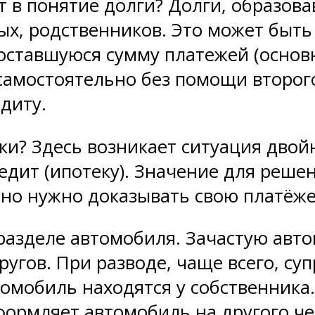
т в понятие долги? Долги, образов
ых, родственников. Это может быть
ставшуюся сумму платежей (основн
самостоятельно без помощи второго
диту.
ки? Здесь возникает ситуация двой
редит (ипотеку). Значение для реше
ьно нужно доказывать свою платёже
разделе автомобиля. Зачастую авто
угов. При разводе, чаще всего, суп
омобиль находятся у собственника. 
ормляет автомобиль на другого че