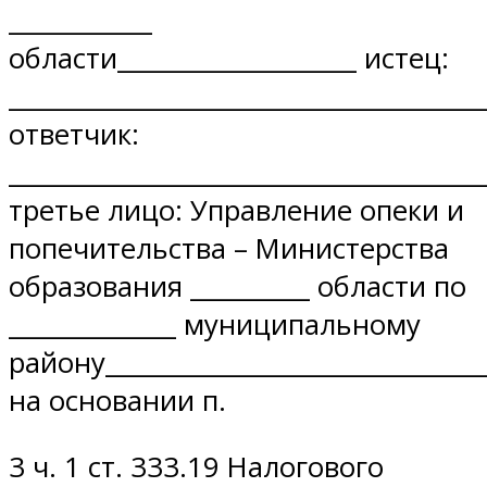
____________
области____________________ истец:
________________________________________
ответчик:
________________________________________
третье лицо: Управление опеки и
попечительства – Министерства
образования __________ области по
______________ муниципальному
району_______________________________
на основании п.
3 ч. 1 ст. 333.19 Налогового