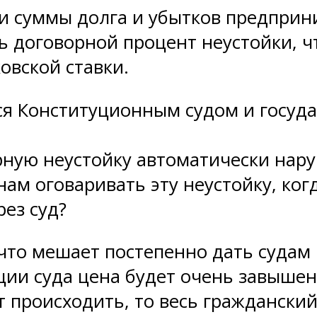
ии суммы долга и убытков предприн
 договорной процент неустойки, ч
овской ставки.
ся Конституционным судом и госуд
рную неустойку автоматически нар
ам оговаривать эту неустойку, когд
рез суд?
что мешает постепенно дать судам 
ции суда цена будет очень завышен
т происходить, то весь граждански