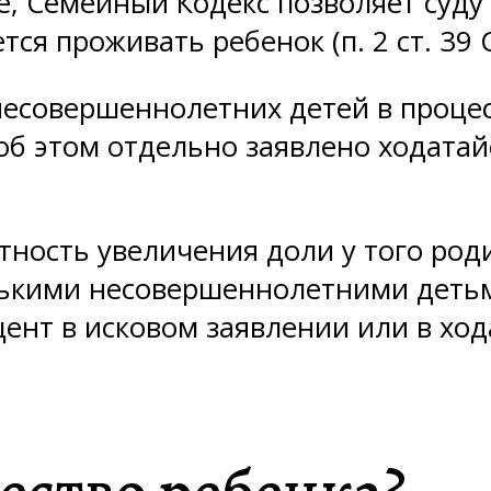
е, Семейный Кодекс позволяет суду
тся проживать ребенок (п. 2 ст. 39 
 несовершеннолетних детей в проце
 об этом отдельно заявлено ходатай
тность увеличения доли у того род
лькими несовершеннолетними детьм
ент в исковом заявлении или в ход