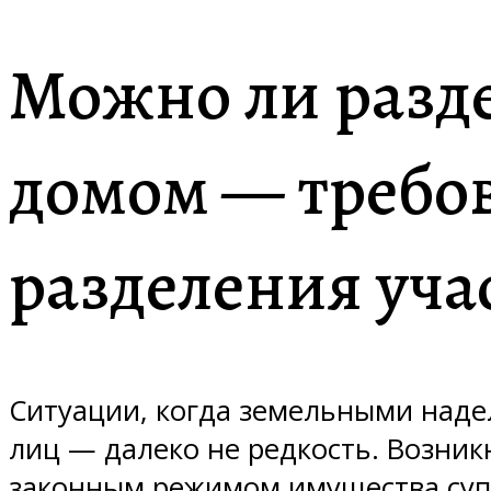
Можно ли разде
домом — требо
разделения уча
Ситуации, когда земельными наде
лиц — далеко не редкость. Возни
законным режимом имущества супру