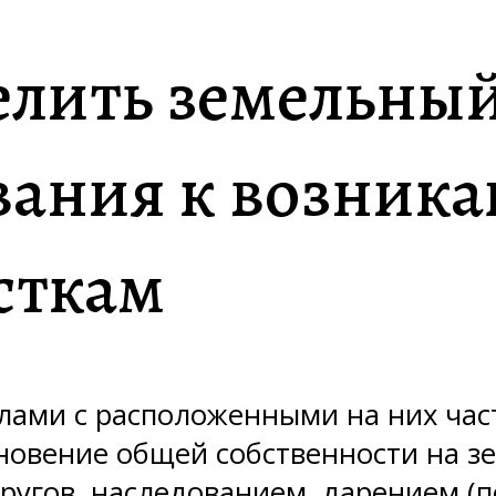
лить земельный
вания к возник
сткам
лами с расположенными на них ча
кновение общей собственности на 
гов, наследованием, дарением (по