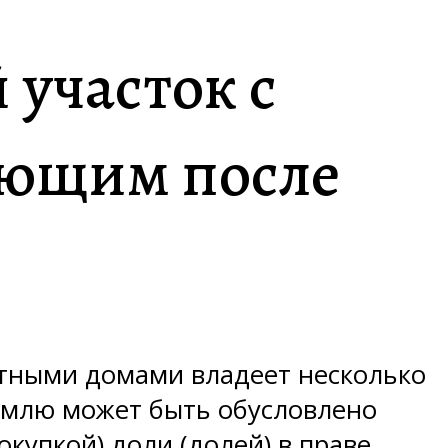
 участок с
ающим после
стными домами владеет несколько
землю может быть обусловлено
купкой) доли (долей) в праве