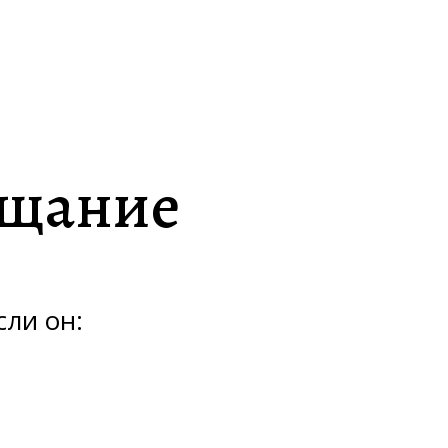
ещание
ли он: