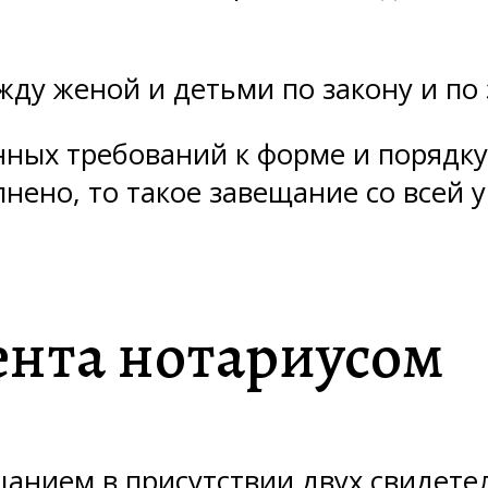
жду женой и детьми по закону и по
нных требований к форме и порядку
нено, то такое завещание со всей 
нта нотариусом
щанием в присутствии двух свидете