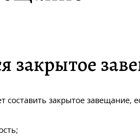
я закрытое зав
 составить закрытое завещание, ес
ость;