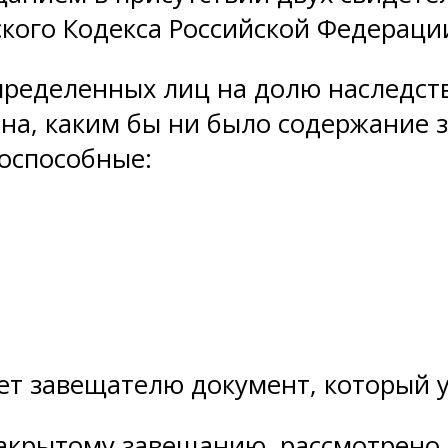
кого Кодекса Российской Федераци
определенных лиц на долю наследст
на, каким бы ни было содержание з
оспособные:
ет завещателю документ, который 
акрытому завещанию, рассмотрено 