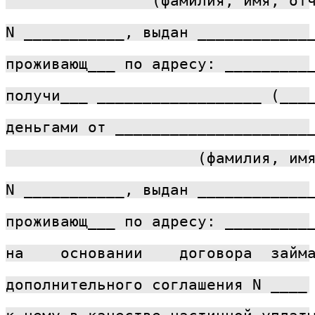
                (фамилия, имя, от
N ___________, выдан ____________
проживающ___ по адресу: _________
получи___ __________________ (___
деньгами от _____________________
                     (фамилия, им
N ___________, выдан ____________
проживающ___ по адресу: _________
на    основании    договора  займ
дополнительного соглашения N ____