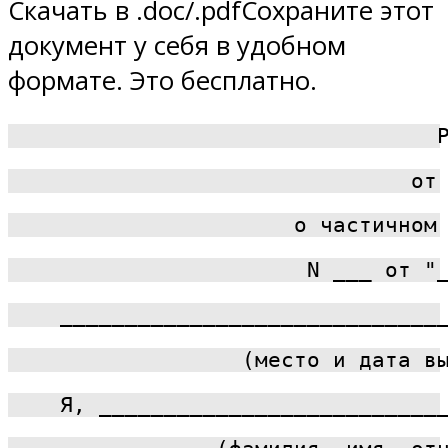
Скачать в .doc/.pdfСохраните этот
документ у себя в удобном
формате. Это бесплатно.
                                 
                               от
                      о частичном
                       N ___ от "
    _____________________________
                  (место и дата в
    Я, __________________________