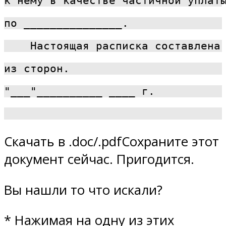
к нему в качестве частичной уплат
по _______________.
    Настоящая расписка составлена
из сторон.
"___"__________ ____ г.          
                                 
Скачать в .doc/.pdfСохраните этот
документ сейчас. Пригодится.
Вы нашли то что искали?
* Нажимая на одну из этих